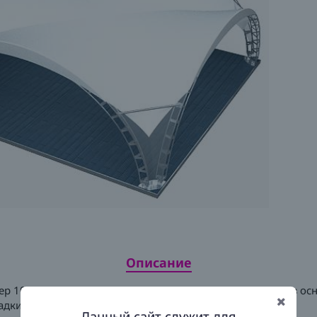
Описание
р 10x10 метров, площадь 100 кв.метров. Форма шатра в осн
адки.
Данный сайт служит для