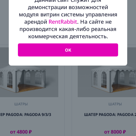
демонстрации возможностей
модуля витрин системы управления
арендой
RentRabbit
. На сайте не
производится какая-либо реальная
РЕКОМЕНДУЕМ
коммерческая деятельность.
ОК
ШАТРЫ
ШАТРЫ
ЕР PAGODA: PAGODA 9/3/3
ШАТЕР PAGODA: PAGODA 2
от 4800 ₽
от 8000 ₽
АРЕНДОВАТЬ
АРЕНДОВАТЬ