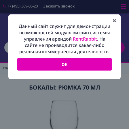
+7 (495) 369-05-20
Заказать звонок
Войти
Данный сайт служит для демонстрации
возможностей модуля витрин системы
Салфетки
управления арендой
RentRabbit
. На
сайте не производится какая-либо
Поиск
Скатерти
реальная коммерческая деятельность.
Фуршетные юбки
ОК
Чехлы на стулья
ГЛАВНАЯ
/
ПОСУДА
Шатры
БОКАЛЫ: РЮМКА 70 МЛ
Посуда
Мебель
Наборы
Оборудование
Персонал