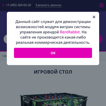
+7 (495) 369-05-20
Заказать звонок
Войти
Данный сайт служит для демонстрации
возможностей модуля витрин системы
Салфетки
управления арендой
RentRabbit
. На
сайте не производится какая-либо
Поиск
Скатерти
реальная коммерческая деятельность.
Фуршетные юбки
ОК
Чехлы на стулья
ГЛАВНАЯ
/
МЕБЕЛЬ
/
ИГРОВЫЕ СТОЛЫ
Шатры
ИГРОВОЙ СТОЛ
Посуда
Мебель
Наборы
Оборудование
Персонал