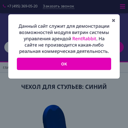
+7 (495) 369-05-20
Заказать звонок
Войти
Данный сайт служит для демонстрации
возможностей модуля витрин системы
Салфетки
управления арендой
RentRabbit
. На
сайте не производится какая-либо
Поиск
Скатерти
реальная коммерческая деятельность.
Фуршетные юбки
ОК
Чехлы на стулья
ГЛАВНАЯ
/
ЧЕХЛЫ НА СТУЛЬЯ
Шатры
ЧЕХОЛ ДЛЯ СТУЛЬЕВ: СИНИЙ
Посуда
Мебель
Наборы
Оборудование
Персонал